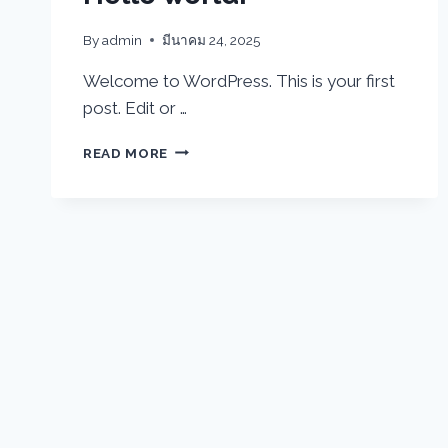
By
admin
มีนาคม 24, 2025
Welcome to WordPress. This is your first
post. Edit or …
HELLO
READ MORE
WORLD!